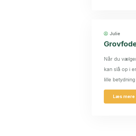
Julie
Grovfode
Når du vælger
kan slå op i e
lille betydnin
Læs mere