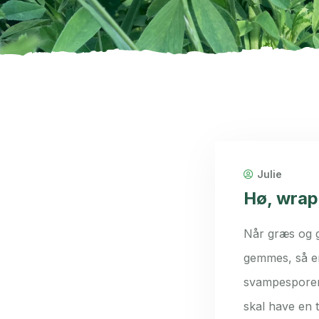
Julie
Hø, wrap
Når græs og g
gemmes, så er
svampesporer 
skal have en 