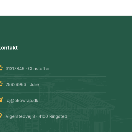
Kontakt
31317846 · Christoffer
29929963 · Julie
cj@okowrap.dk
Vigerstedvej 8 · 4100 Ringsted